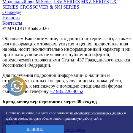
Модельный ряд
M Series
LSV SERIES
MXZ SERIES
LX
SERIES
CROSSOVER & SKI SERIES
О Бренде
Новости
Контакты
© MALIBU Boats 2026
Обращаем Ваше внимание, что данный интернет-сайт, а также
вся информация о товарах, услугах и ценах, предоставленная
на нём, носит исключительно информационный характер и ни
при каких условиях не является публичной офертой,
определяемой положениями Статьи 437 Гражданского кодекса
Российской Федерации.
Для получения подробной информации о наличии и
стоимости указанных товаров, услуг и ценах, пожалуйста,
обращайтесь к менеджеру с помощью специальной формы
связи или по телефону
+7 985 220 40 52
Бренд-менеджер перезвонит через 40 секунд
Оставаясь на сайте, вы даете свое согласие
на обработку персональных данных
и
файлов cookie
, которые обеспечивают правильную работу сайта.
ПРИНЯТЬ
Даю
согласие на обработку персональных данных