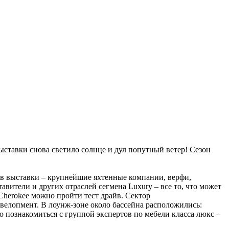
выставки снова светило солнце и дул попутный ветер! Сезон
ов выставки – крупнейшие яхтенные компании, верфи,
вители и других отраслей сегмена Luxury – все то, что может
 Сherokee можно пройти тест драйв. Сектор
евелопмент. В лоунж-зоне около бассейна расположились:
о познакомиться с группой экспертов по мебели класса люкс –