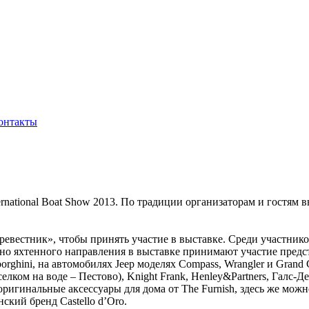
онтакты
rnational Boat Show 2013. По традиции организаторам и гостям 
ревестник», чтобы принять участие в выставке. Среди участник
о яхтенного направления в выставке принимают участие предста
orghini, на автомобилях Jeep моделях Compass, Wrangler и Grand
ком на воде – Пестово), Knight Frank, Henley&Partners, Галс-Д
ригинальные аксессуары для дома от The Furnish, здесь же можн
ский бренд Castello d’Oro.