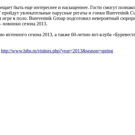
ещает быть еще интереснее и насыщеннее. Гости смогут познаком
пройдут увлекательные парусные регаты и гонки Burevestnik Cu
 игре в поло. Burevestnik Group подготовил невероятный сюрпри
– новинки сезона 2013.
ю яхтенного сезона 2013, а также 60-летию яхт-клуба «Буреве
!
http://www.bibs.ru/visitors.php?year=2013&season=spring