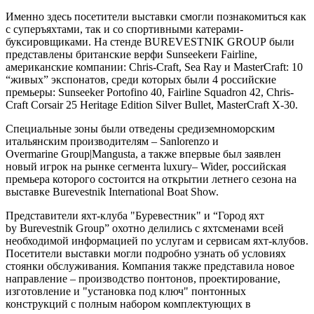
Именно здесь посетители выставки смогли познакомиться как
с суперъяхтами, так и со спортивными катерами-
буксировщиками. На стенде BUREVESTNIK GROUP были
представлены британские верфи Sunseekerи Fairline,
американские компании: Chris-Craft, Sea Ray и MasterCraft: 10
“живых” экспонатов, среди которых были 4 российские
премьеры: Sunseeker Portofino 40, Fairline Squadron 42, Chris-
Craft Corsair 25 Heritage Edition Silver Bullet, MasterCraft X-30.
Специальные зоны были отведены средиземноморским
итальянским производителям – Sanlorenzo и
Overmarine Group|Mangusta, а также впервые был заявлен
новый игрок на рынке сегмента luxury– Wider, российская
премьера которого состоится на открытии летнего сезона на
выставке Burevestnik International Boat Show.
Представители яхт-клуба "Буревестник" и “Город яхт
by Burevestnik Group” охотно делились с яхтсменами всей
необходимой информацией по услугам и сервисам яхт-клубов.
Посетители выставки могли подробно узнать об условиях
стоянки обслуживания. Компания также представила новое
направление – производство понтонов, проектирование,
изготовление и "установка под ключ" понтонных
конструкций с полным набором комплектующих в