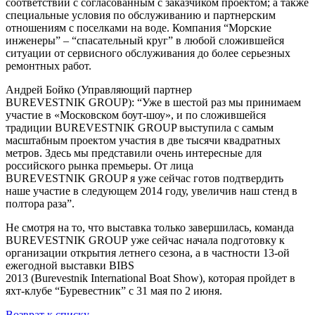
соответствии с согласованным с заказчиком проектом; а также
специальные условия по обслуживанию и партнерским
отношениям с поселками на воде. Компания “Морские
инженеры” – “спасательный круг” в любой сложившейся
ситуации от сервисного обслуживания до более серьезных
ремонтных работ.
Андрей Бойко (Управляющий партнер
BUREVESTNIK GROUP): “Уже в шестой раз мы принимаем
участие в «Московском боут-шоу», и по сложившейся
традиции BUREVESTNIK GROUP выступила с самым
масштабным проектом участия в две тысячи квадратных
метров. Здесь мы представили очень интересные для
российского рынка премьеры. От лица
BUREVESTNIK GROUP я уже сейчас готов подтвердить
наше участие в следующем 2014 году, увеличив наш стенд в
полтора раза”.
Не смотря на то, что выставка только завершилась, команда
BUREVESTNIK GROUP уже сейчас начала подготовку к
организации открытия летнего сезона, а в частности 13-ой
ежегодной выставки BIBS
2013 (Burevestnik International Boat Show), которая пройдет в
яхт-клубе “Буревестник” с 31 мая по 2 июня.
Возврат к списку