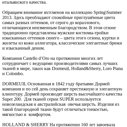
итальянского качества.
Обращаем внимание яхтсменов на коллекцию Spring\Summer
2013. Здесь преобладают спокойные приглушённые цвета
самых разных оттенков, от серого до кораллового,
отличающиеся неизменным благородством. В этом сезоне
традиционно представлены мужские костюмы-тройки
изысканных оттенков синего – цвета этого сезона, куртки и
жилеты из кожи аллигатора, классические элегантные брюки
и изысканный деним.
Компания Castello d’Oro на протяжении многих лет
сотрудничает с ведущими производителями самых лучших
тканей в мире, таких как Dormeuil, Holland&Sherry, Loro Piana
и Colombo.
DORMEUIL Основанная в 1842 году братьями Дормей
компания и по сей день сохраняет престижную и элегантную
клиентуру. Дормей производят шерсть высочайшего качества
Super 200. Для тканей серии SUPER используется
новозеландская и австралийская овечья шерсть. Изделия из
такой благородной ткани будут отличаться тонкостью,
мягкостью и комфортом.
HOLLAND & SHERRY На протяжении 160 лет завоевала