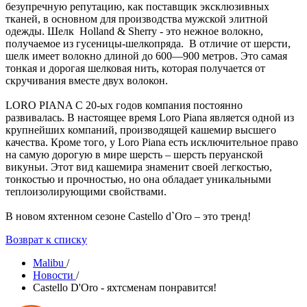
безупречную репутацию, как поставщик эксклюзивных
тканей, в основном для производства мужской элитной
одежды. Шелк Holland & Sherry - это нежное волокно,
получаемое из гусеницы-шелкопряда. В отличие от шерсти,
шелк имеет волокно длиной до 600—900 метров. Это самая
тонкая и дорогая шелковая нить, которая получается от
скручивания вместе двух волокон.
LORO PIANA C 20-ых годов компания постоянно
развивалась. В настоящее время Loro Piana является одной из
крупнейших компаний, производящей кашемир высшего
качества. Кроме того, у Loro Piana есть исключительное право
на самую дорогую в мире шерсть – шерсть перуанской
викуньи. Этот вид кашемира знаменит своей легкостью,
тонкостью и прочностью, но она обладает уникальными
теплоизолирующими свойствами.
В новом яхтенном сезоне Castello d`Oro – это тренд!
Возврат к списку
Malibu
/
Новости
/
Castello D'Oro - яхтсменам понравится!