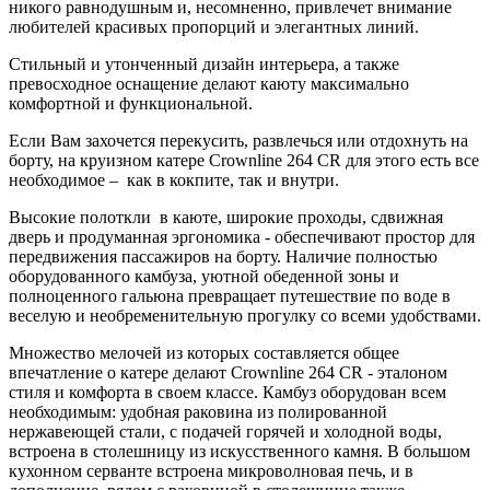
никого равнодушным и, несомненно, привлечет внимание
любителей красивых пропорций и элегантных линий.
Стильный и утонченный дизайн интерьера, а также
превосходное оснащение делают каюту максимально
комфортной и функциональной.
Если Вам захочется перекусить, развлечься или отдохнуть на
борту, на круизном катере Crownline 264 CR для этого есть все
необходимое – как в кокпите, так и внутри.
Высокие полоткли в каюте, широкие проходы, сдвижная
дверь и продуманная эргономика - обеспечивают простор для
передвижения пассажиров на борту. Наличие полностью
оборудованного камбуза, уютной обеденной зоны и
полноценного гальюна превращает путешествие по воде в
веселую и необременительную прогулку со всеми удобствами.
Множество мелочей из которых составляется общее
впечатление о катере делают Crownline 264 CR - эталоном
стиля и комфорта в своем классе. Камбуз оборудован всем
необходимым: удобная раковина из полированной
нержавеющей стали, с подачей горячей и холодной воды,
встроена в столешницу из искусственного камня. В большом
кухонном серванте встроена микроволновая печь, и в