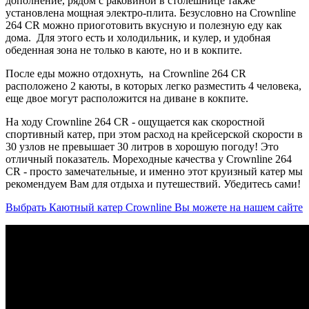
дополнение, рядом с раковиной в столешнице также
установлена мощная электро-плита. Безусловно на Crownline
264 CR можно приоготовить вкусную и полезную еду как
дома. Для этого есть и холодильник, и кулер, и удобная
обеденная зона не только в каюте, но и в кокпите.
После еды можно отдохнуть, на Crownline 264 CR
расположено 2 каюты, в которых легко разместить 4 человека,
еще двое могут расположится на диване в кокпите.
На ходу Crownline 264 CR - ощущается как скоростной
спортивный катер, при этом расход на крейсерской скорости в
30 узлов не превышает 30 литров в хорошую погоду! Это
отличный показатель. Мореходные качества у Crownline 264
CR - просто замечательные, и именно этот круизный катер мы
рекомендуем Вам для отдыха и путешествий. Убедитесь сами!
Выбрать Каютный катер Crownline Вы можете на нашем сайте