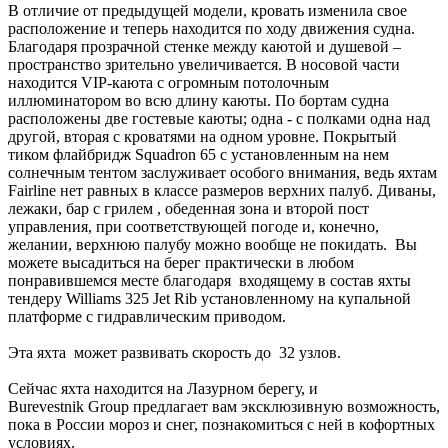
В отличие от предыдущей модели, кровать изменила свое
расположение и теперь находится по ходу движения судна.
Благодаря прозрачной стенке между каютой и душевой –
пространство зрительно увеличивается. В носовой части
находится VIP-каюта с огромным потолочным
иллюминатором во всю длину каюты. По бортам судна
расположены две гостевые каюты; одна - с полками одна над
другой, вторая с кроватями на одном уровне. Покрытый
тиком флайбридж Squadron 65 с установленным на нем
солнечным тентом заслуживает особого внимания, ведь яхтам
Fairline нет равных в классе размеров верхних палуб. Диваны,
лежаки, бар с грилем , обеденная зона и второй пост
управления, при соответствующей погоде и, конечно,
желании, верхнюю палубу можно вообще не покидать. Вы
можете высадиться на берег практически в любом
понравившемся месте благодаря входящему в состав яхты
тендеру Williams 325 Jet Rib установленному на купальной
платформе с гидравлическим приводом.
Эта яхта может развивать скорость до 32 узлов.
Сейчас яхта находится на Лазурном берегу, и
Burevestnik Group предлагает вам эксклюзивную возможность,
пока в России мороз и снег, познакомиться с ней в кофортных
условиях.