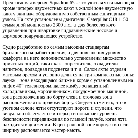
Предлагаемая версия Squadron 65 – это уютная яхта имеющая
кроме четырех двухместных кают в жилой зоне двухместную
каюту экипажа оборудованную собственным санитарным
узлом. На яхте установлены двигатели Caterpillar C18-1150
суммарной мощностью 2300 л.с., а для более легкого
управления при швартовке гидравлические носовое и
кормовое подруливающее устройство.
Судно разработано по самым высоким стандартам
британского кораблестроения, а для повышения уровня
комфорта на него дополнительно установлены множество
приятных опций, таких как опреснитель, охладители
напитков, подводная подсветка и т. д. Салон яхты отделан
матовым орехом и условно делится на три комплексные зоны:
лаунж – зона находящаяся ближе к корме с установленным на
лифте 40” телевизором, далее камбуз оснащенный
холодильником, морозильником, посудомоечной машиной, –
зона расположенная по борту слева и столовая зона
расположенная по правому борту. Следует отметить, что в
уютном салоне яхты отсутствуют пороги и ступени, что
визуально облегчает ее интерьер и повышает уровень
безопасности передвижения по главной палубе, когда яхта
находится в движении. В центральной зоне корпуса во всю
ширину располагается мастер-каюта.