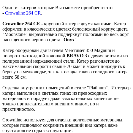
Один из катеров которые Вы сможете приобрести это
-
Crownline 264 CR
.
Crownline 264 C
R - круизный катер с двумя каютами. Катер
оформлен в классических цветах: белоснежный корпус цвета
"Moonstone" выразительно подчеркнут полосами во весь борт
насыщенного черного цвета "
Onyx
".
Катер оборудован двигателем Mercruiser 350 Magnum и
поворотно-откидной колонкой
BRAVO 3
с двумя винтами из
полированной нержавеющей стали. Катер разгоняется до
максимальной скорости свыше 70 км/ч и может подходить к
берегу на мелководье, так как осадка такого солидного катера
всего 58 см.
Отделка внутренних помещений в стиле "Platinum". Интерьер
катера выполнен в светлых тонах из превосходных
материалов и порадует даже взыскательных клиентов не
только привлекательным внешним видом, но и
практичностью.
Crownline использует для отделки долговечные материалы,
которые позволяют сохранить внешний вид катера даже
спустя долгие годы эксплуатации.