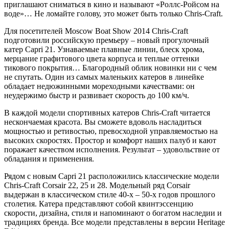
приглашают сниматься в кино и называют «Роллс-Ройсом на
воде»… Не ломайте голову, это может быть только Chris-Craft.
Для посетителей Moscow Boat Show 2014 Chris-Craft
подготовили российскую премьеру – новый прогулочный
катер Capri 21. Узнаваемые плавные линии, блеск хрома,
мерцание графитового цвета корпуса и теплые оттенки
тикового покрытия… Благородный облик новинки ни с чем
не спутать. Один из самых маленьких катеров в линейке
обладает недюжинными мореходными качествами: он
неудержимо быстр и развивает скорость до 100 км/ч.
В каждой модели спортивных катеров Chris-Craft читается
нескончаемая красота. Вы сможете вдоволь насладиться
мощностью и ретивостью, превосходной управляемостью на
высоких скоростях. Простор и комфорт наших палуб и кают
поражает качеством исполнения. Результат – удовольствие от
обладания и применения.
Рядом с новым Capri 21 расположились классические модели
Chris-Craft Corsair 22, 25 и 28. Модельный ряд Corsair
выдержан в классическом стиле 40-х – 50-х годов прошлого
столетия. Катера представляют собой квинтэссенцию
скорости, дизайна, стиля и напоминают о богатом наследии и
традициях бренда. Все модели представлены в версии Heritage