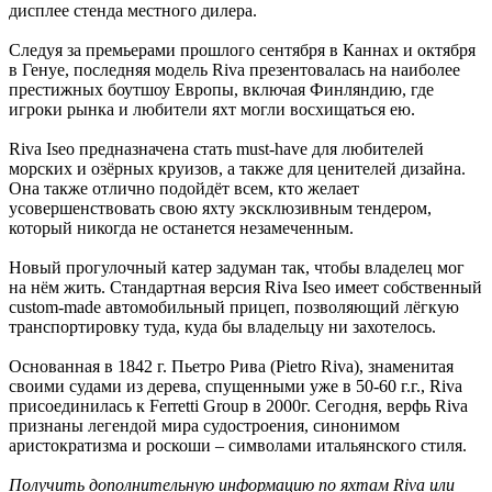
дисплее стенда местного дилера.
Следуя за премьерами прошлого сентября в Каннах и октября
в Генуе, последняя модель Riva презентовалась на наиболее
престижных боутшоу Европы, включая Финляндию, где
игроки рынка и любители яхт могли восхищаться ею.
Riva Iseo предназначена стать must-have для любителей
морских и озёрных круизов, а также для ценителей дизайна.
Она также отлично подойдёт всем, кто желает
усовершенствовать свою яхту эксклюзивным тендером,
который никогда не останется незамеченным.
Новый прогулочный катер задуман так, чтобы владелец мог
на нём жить. Стандартная версия Riva Iseo имеет собственный
custom-made автомобильный прицеп, позволяющий лёгкую
транспортировку туда, куда бы владельцу ни захотелось.
Основанная в 1842 г. Пьетро Рива (Pietro Riva), знаменитая
своими судами из дерева, спущенными уже в 50-60 г.г., Riva
присоединилась к Ferretti Group в 2000г. Сегодня, верфь Riva
признаны легендой мира судостроения, синонимом
аристократизма и роскоши – символами итальянского стиля.
Получить дополнительную информацию по яхтам Riva или