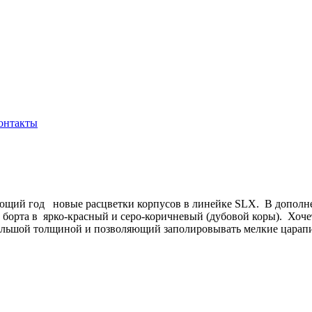
онтакты
ющий год новые расцветки корпусов в линейке SLX. В дополнен
орта в ярко-красный и серо-коричневый (дубовой коры). Хочетс
льшой толщиной и позволяющий заполировывать мелкие царапины