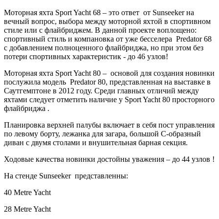
Моторная яхта Sport Yacht 68 – это ответ от Sunseeker на
вечный вопрос, выбора между моторной яхтой в спортивном
стиле или с флайбриджем. В данной проекте воплощено:
спортивный стиль и компановка от уже бесселера Predator 68
с добавлением полноценного флайбриджа, но при этом без
потери спортивных характеристик - до 46 узлов!
Моторная яхта Sport Yacht 80 – основой для создания новинки
послужила модель Predator 80, представленная на выставке в
Саутгемптоне в 2012 году. Среди главных отличий между
яхтами следует отметить наличие у Sport Yacht 80 просторного
флайбриджа .
Планировка верхней палубы включает в себя пост управления
по левому борту, лежанка для загара, большой C-образный
диван с двумя столами и внушительная барная секция.
Ходовые качества новинки достойны уважения – до 44 узлов !
На стенде Sunseeker представленны:
40 Metre Yacht
28 Metre Yacht