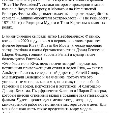
“Riva The Persuaders!”, съемки которого проходили в мае и
июне на Лазурном берегу, в Монако и на Итальянской
Ривьере. Фильм обыгрывает сюжетные виражи комедийного
сериала «Сыщики-любители экстра-класса» ("The Persuaders",
1971-72 гг.) с Роджером Муром и Тони Кертисом в главных
ролях.
В мини-римейке сыграли актер Пьерфранческо Фавино,
который в 2020 году снялся в первом короткометражном
фильме бренда Riva («Riva in the Movie»), международная
звезда футбола и икона британского стиля Дэвид Бекхэм и
Шарль Леклер, гонщик Scuderia Ferrari и кумир тысяч
болельщиков Formula-1.
«Это была ночь Riva, ночь тысячи эмоций, пережитых
истинными приверженцами стиля и лодок Riva, — сказал
Альберто Галасси, генеральный директор Ferretti Group. —
Мы выбрали Венецию и Ла Фениче, потому что это
уникальные места, и, как и мы, они живут в волшебной
гармонии с водой, искусством и эстетикой. Я благодарю
Дэвида Бекхэма, Пьерфранческо Фавино и Шарля Леклерка,
которые внесли огромный вклад в создание захватывающего
фильма. Чудеса происходят именно тогда, когда над
кинокартиной работают истинные мастера своего дела. Для
меня большая честь также представить миру модель