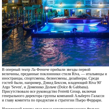
В оперный театр Ла Фениче прибыли звезды первой
величины, преданные поклонники стиля Riva, — итальянцы и
иностранцы, спортсмены, бизнесмены, дизайнеры. Среди
гостей были, например, Дэвид Бекхэм, владеющий Riva 90'
Argo 'Seven', и Доменико Дольче (Dolce & Gabbana).
Присутствовало все руководство Ferretti Group, включая
генерального директора группы компаний Альберто Галасси
и главу комитета по продуктам и стратегии Пьеро Феррари.
Изюминкой вечера стал показ короткометражного фильма