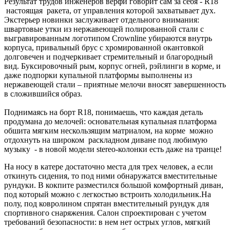
Результат трудов инженеров верфи говорит сам за себя - R18
настоящая ракета, от управления которой захватывает дух.
Экстерьер новинки заслуживает отдельного внимания:
швартовые утки из нержавеющей полированной стали с
выгравированным логотипом Crownline убираются внутрь
корпуса, привальный брус с хромированной окантовкой
долговечен и подчеркивает стремительный и благородный
вид. Буксировочный рым, корпус огней, рэйлинги в корме, и
даже подпорки купальной платформы выполнены из
нержавеющей стали – приятные мелочи вносят завершенность
в сложившийся образ.
Поднимаясь на борт R18, понимаешь, что каждая деталь
продумана до мелочей: основательная купальная платформа
обшита мягким нескользящим матриалом, на корме можно
отдохнуть на широком раскладном диване под любимую
музыку - в новой модели stereo-колонки есть даже на транце!
На носу в катере достаточно места для трех человек, а если
откинуть сидения, то под ними обнаружатся вместительные
рундуки. В кокпите разместился большой комфортный диван,
под который можно с легкостью встроить холодильник.На
полу, под ковролином спрятан вместительный рундук для
спортивного снаряжения. Салон спроектирован с учетом
требований безопасности: в нем нет острых углов, мягкий