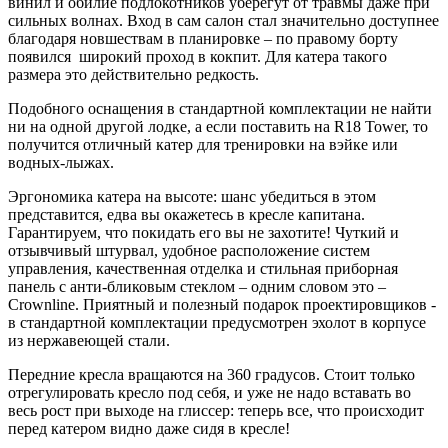
винил и обилие подлокотников уберегут от травмы даже при
сильных волнах. Вход в сам салон стал значительно доступнее
благодаря новшествам в планировке – по правому борту
появился широкий проход в кокпит. Для катера такого
размера это действительно редкость.
Подобного оснащения в стандартной комплектации не найти
ни на одной другой лодке, а если поставить на R18 Tower, то
получится отличный катер для тренировки на вэйке или
водных-лыжах.
Эргономика катера на высоте: шанс убедиться в этом
представится, едва вы окажетесь в кресле капитана.
Гарантируем, что покидать его вы не захотите! Чуткий и
отзывчивый штурвал, удобное расположение систем
управления, качественная отделка и стильная приборная
панель с анти-бликовым стеклом – одним словом это –
Crownline. Приятный и полезный подарок проектировщиков -
в стандартной комплектации предусмотрен эхолот в корпусе
из нержавеющей стали.
Передние кресла вращаются на 360 градусов. Стоит только
отрегулировать кресло под себя, и уже не надо вставать во
весь рост при выходе на глиссер: теперь все, что происходит
перед катером видно даже сидя в кресле!