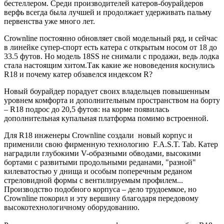
бестеллером. Cреди производителей катеров-боурайдеров
верфь всегда была лучшей и продолжает удерживать пальму
первенства уже много лет.
Crownline постоянно обновляет свой модельный ряд, и сейчас
в линейке супер-спорт есть катера с открытым носом от 18 до
33.5 футов.
Но модель 18SS не снимали с продажи, ведь лодка
стала настоящим хитом.
Так какие же нововедения коснулись
R18 и почему катер обзавелся индексом R?
Новый боурайдер порадует своих владельцев повышенным
уровнем комфорта и дополнительным пространством на борту
– R18 подрос до 20,5 футов: на корме появилась
дополнительная купальная платформа помимо встроенной.
Для R18 инженеры Crownline создали новый корпус и
применили свою фирменную технологию F.A.S.T. Tab. Катер
наградили глубокими V-образными обводами, высокими
бортами с развитыми продольными реданами, "разной"
килеватостью у днища и особым поперечным реданом
стреловидной формы с вентилируемым профилем...
Производство подобного корпуса – дело трудоемкое, но
Crownline покорил и эту вершину благодаря передовому
высокотехнологичному оборудованию.