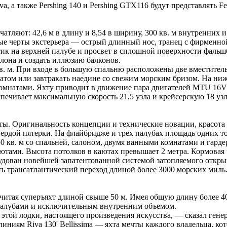
, а также Pershing 140 и Pershing GTX116 будут представлять Fer
атляют: 42,6 м в длину и 8,54 в ширину, 300 кв. м внутренних
рные черты экстерьера — острый длинный нос, транец с фирменн
тик на верхней палубе и просвет в сплошной поверхности фальш
лона и создать иллюзию балконов.
в. м. При входе в большую спальню расположены две вместител
том или завтракать наедине со свежим морским бризом. На ниж
омнатами. Яхту приводит в движение пара двигателей MTU 16V
чивает максимальную скорость 21,5 узла и крейсерскую 18 узл
хты. Оригинальность концепции и технические новации, красота
вердой пятерки. На флайбридже и трех палубах площадь одних т
0 кв. м со спальней, салоном, двумя ванными комнатами и гард
тами. Высота потолков в каютах превышает 2 метра. Кормовая
дован новейшей запатентованной системой затопляемого открыв
ть трансатлантический переход длиной более 3000 морских миль
итая суперъяхт длиной свыше 50 м. Имея общую длину более 40 и
 палубами и исключительным внутренним объемом.
 этой лодки, настоящего произведения искусства, — сказал гене
иниям Riva 130' Bellissima — яхта мечты каждого владельца, к