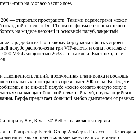
retti Group на Monaco Yacht Show.
 и 200 — открытых пространств. Такими параметрами может
ой откидной панелью Dual Transom, форма сплошных окон с
бортов на миделе верхней и основной палуб, закрытый
ьные гардеробные. По правому борту может быть устроен
ней палубе расположены три VIP-каюты и одна гостевая с
 2000 M96L мощностью 2638 л. с. каждый. Быстроходный
ов.
 и лаконичность линий, продуманная планировка и роскошь
олько открытых пространств превышает 200 кв. м. Вы будете
еробными, а на нижней палубе можно создать жилую зону с
 часть яхты вмещает большой пляжный клуб, спускающийся к
ания. Верфь предлагает большой выбор двигателей от разных
.
 ширину 8 м, Riva 130' Bellissima является первой
ральный директор Ferretti Group Альберто Галасси. — Благодаря
оторый ищет выдающиеся ходовые качества в сочетании с