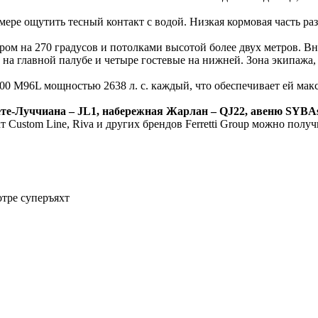
ере ощутить тесный контакт с водой. Низкая кормовая часть ра
ром на 270 градусов и потолками высотой более двух метров. В
 на главной палубе и четыре гостевые на нижней. Зона экипажа
00 M96L мощностью 2638 л. с. каждый, что обеспечивает ей макс
е-Луччиана – JL1, набережная Жарлан – QJ22, авеню SYBAss 
 Custom Line, Riva и других брендов Ferretti Group можно полу
отре суперъяхт