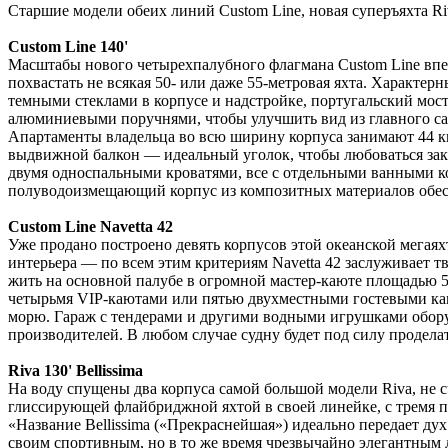
Старшие модели обеих линий Custom Line, новая суперъяхта Riva
Сustom Line 140'
Масштабы нового четырехпалубного флагмана Custom Line впеч
похвастать не всякая 50- или даже 55-метровая яхта. Характе
темными стеклами в корпусе и надстройке, португальский мос
алюминиевыми поручнями, чтобы улучшить вид из главного са
Апартаменты владельца во всю ширину корпуса занимают 44 к
выдвижной балкон — идеальный уголок, чтобы любоваться зака
двумя односпальными кроватями, все с отдельными ванными к
полуводоизмещающий корпус из композитных материалов обеспе
Сustom Line Navetta 42
Уже продано построено девять корпусов этой океанской мегая
интерьера — по всем этим критериям Navetta 42 заслуживает т
жить на основной палубе в огромной мастер-каюте площадью 5
четырьмя VIP-каютами или пятью двухместными гостевыми каю
морю. Гараж с тендерами и другими водными игрушками обору
производителей. В любом случае судну будет под силу продела
Riva 130' Bellissima
На воду спущены два корпуса самой большой модели Riva, не сч
глиссирующей флайбриджной яхтой в своей линейке, с тремя
«Название Bellissima («Прекраснейшая») идеально передает дух
своим спортивным, но в то же время чрезвычайно элегантным л