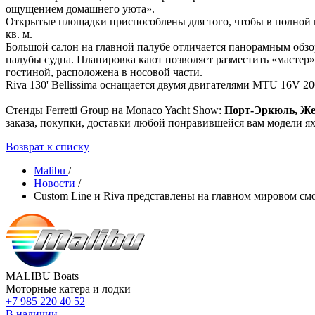
ощущением домашнего уюта».
Открытые площадки приспособлены для того, чтобы в полной м
кв. м.
Большой салон на главной палубе отличается панорамным обзо
палубы судна. Планировка кают позволяет разместить «мастер»
гостиной, расположена в носовой части.
Riva 130' Bellissima оснащается двумя двигателями MTU 16V 20
Cтенды Ferretti Group на Monaco Yacht Show:
Порт-Эркюль, Жет
заказа, покупки, доставки любой понравившейся вам модели яхт
Возврат к списку
Malibu
/
Новости
/
Сustom Line и Riva представлены на главном мировом см
MALIBU Boats
Моторные катера и лодки
+7 985 220 40 52
В наличии