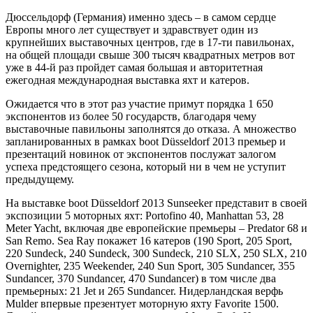
Дюссельдорф (Германия) именно здесь – в самом сердце
Европы много лет существует и здравствует один из
крупнейших выставочных центров, где в 17-ти павильонах,
на общей площади свыше 300 тысяч квадратных метров вот
уже в 44-й раз пройдет самая большая и авторитетная
ежегодная международная выставка яхт и катеров.
Ожидается что в этот раз участие примут порядка 1 650
экспонентов из более 50 государств, благодаря чему
выставочные павильоны заполнятся до отказа. А множество
запланированных в рамках boot Düsseldorf 2013 премьер и
презентаций новинок от экспонентов послужат залогом
успеха предстоящего сезона, который ни в чем не уступит
предыдущему.
На выставке boot Düsseldorf 2013 Sunseeker представит в своей
экспозиции 5 моторных яхт: Portofino 40, Manhattan 53, 28
Meter Yacht, включая две европейские премьеры – Predator 68 и
San Remo
. Sea Ray покажет 16 катеров (190 Sport, 205 Sport,
220 Sundeck, 240 Sundeck, 300 Sundeck, 210 SLX, 250 SLX, 210
Overnighter, 235 Weekender, 240 Sun Sport, 305 Sundancer, 355
Sundancer, 370 Sundancer, 470 Sundancer) в том числе два
премьерных:
21 Jet
и
265 Sundancer. Нидерландская верфь
Mulder впервые
презентует
моторную яхту
Favorite 1500
.