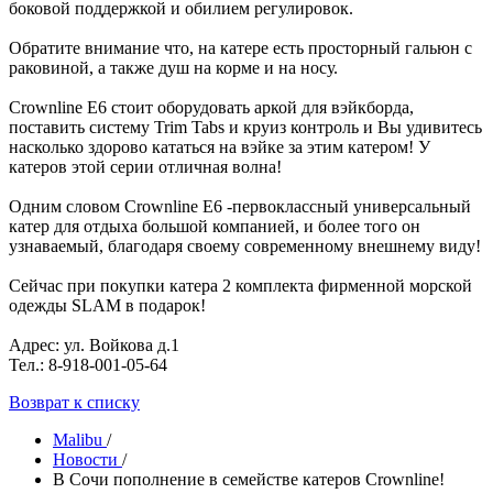
боковой поддержкой и обилием регулировок.
Обратите внимание что, на катере есть просторный гальюн с
раковиной, а также душ на корме и на носу.
Crownline E6 стоит оборудовать аркой для вэйкборда,
поставить систему Trim Tabs и круиз контроль и Вы удивитесь
насколько здорово кататься на вэйке за этим катером! У
катеров этой серии отличная волна!
Одним словом Crownline E6 -первоклассный универсальный
катер для отдыха большой компанией, и более того он
узнаваемый, благодаря своему современному внешнему виду!
Сейчас при покупки катера 2 комплекта фирменной морской
одежды SLAM в подарок!
Адрес: ул. Войкова д.1
Тел.: 8-918-001-05-64
Возврат к списку
Malibu
/
Новости
/
В Сочи пополнение в семействе катеров Crownline!